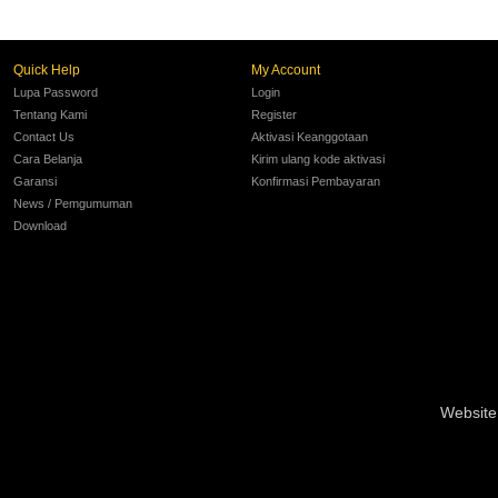
Quick Help
My Account
Lupa Password
Login
Tentang Kami
Register
Contact Us
Aktivasi Keanggotaan
Cara Belanja
Kirim ulang kode aktivasi
Garansi
Konfirmasi Pembayaran
News / Pemgumuman
Download
Website